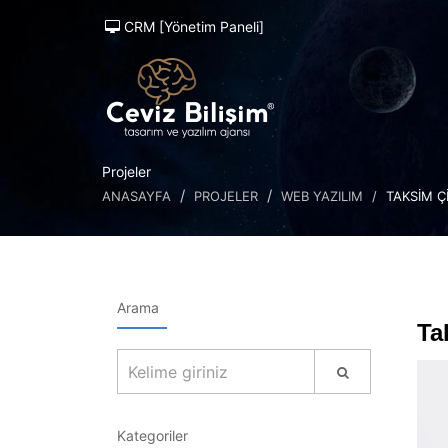
CRM [Yönetim Paneli]
Projeler
ANASAYFA
PROJELER
WEB YAZILIM
TAKSIM Ç
Arama
Ta
Kategoriler