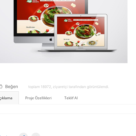
Beğen
toplam 18972, ziyaretçi tarafından görüntülendi.
çıklama
Proje Özellikleri
Teklif Al