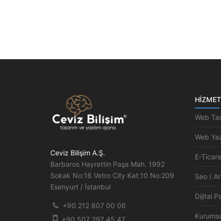
HIZMET
Web Tas
Web Yaz
Ceviz Bilişim A.Ş.
E-Ticare
Barbaros Hayrettin Paşa Mah. 1992
Sokak No:16 Vetro City Kat:10 No:209
Seo ( A
Esenyurt / İstanbul
Dijital 
+90 212 807 00 06
Kurumsal
+90 507 297 45 47