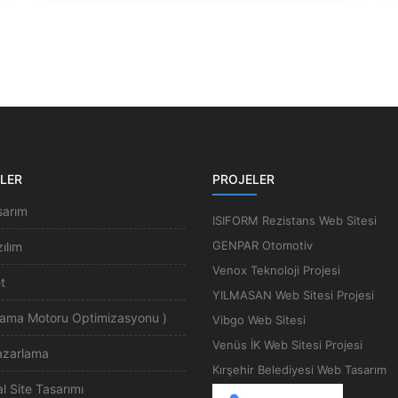
LER
PROJELER
arım
ISIFORM Rezistans Web Sitesi
GENPAR Otomotiv
ılım
Venox Teknoloji Projesi
t
YILMASAN Web Sitesi Projesi
rama Motoru Optimizasyonu )
Vibgo Web Sitesi
Venüs İK Web Sitesi Projesi
Pazarlama
Kırşehir Belediyesi Web Tasarım
 Site Tasarımı