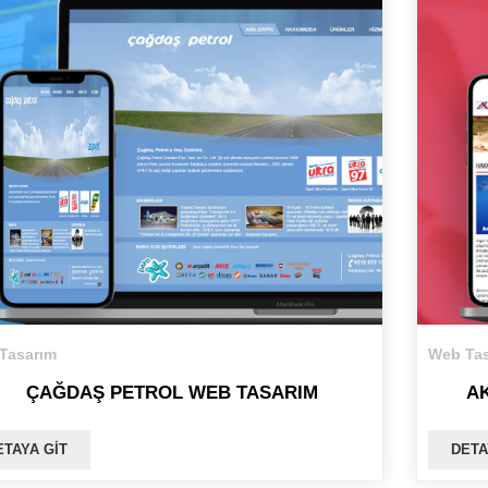
Tasarım
Web Tas
ÇAĞDAŞ PETROL WEB TASARIM
A
ETAYA GIT
DETA