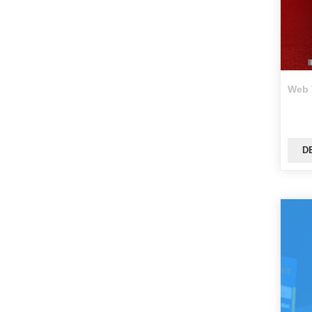
Web 
D