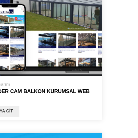
arım
OER CAM BALKON KURUMSAL WEB
YA GIT