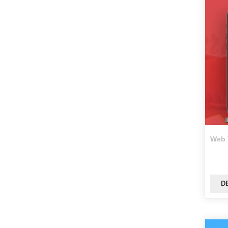
Web 
D