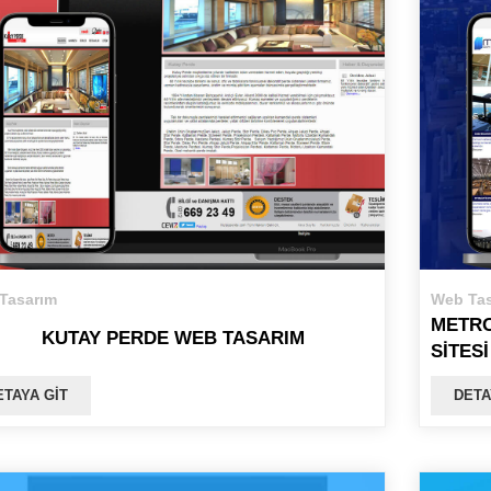
Tasarım
Web Tas
METR
KUTAY PERDE WEB TASARIM
SITESI
ETAYA GIT
DETA