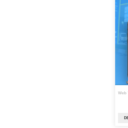
Web 
D